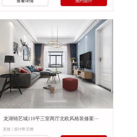
查看详情
预约设计
龙湖锦艺城110平三室两厅北欧风格装修案···
其他
|
设计师:王钢