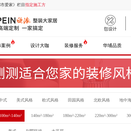
都市爱家》栏目
指定施工方
修案例
设计大咖
装修服务
华埔品质
中式
美式风格
欧式风格
田园风格
北欧风格
地中
100m²-140m²
140m²-180m²
180m²-220m²
220m²-300m²
3