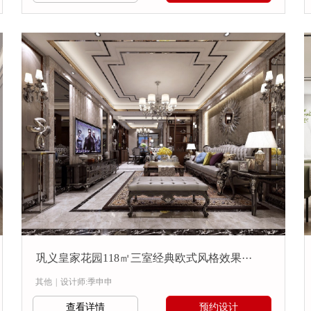
巩义皇家花园118㎡三室经典欧式风格效果···
其他
|
设计师:季申申
查看详情
预约设计