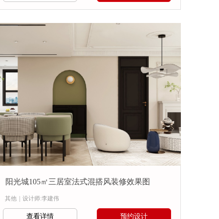
阳光城105㎡三居室法式混搭风装修效果图
其他
|
设计师:李建伟
查看详情
预约设计