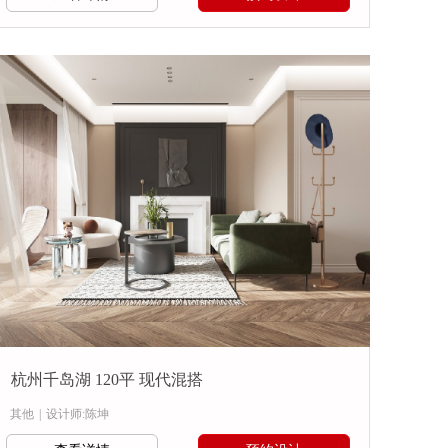
杭州千岛湖 120平 现代混搭
其他
|
设计师:陈坤