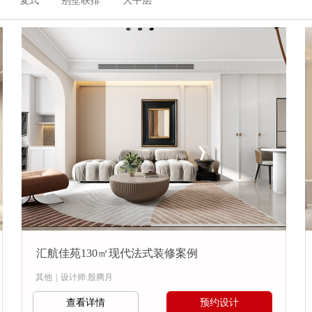
复式
别墅联排
大平层
汇航佳苑130㎡现代法式装修案例
其他
|
设计师:殷腾月
查看详情
预约设计