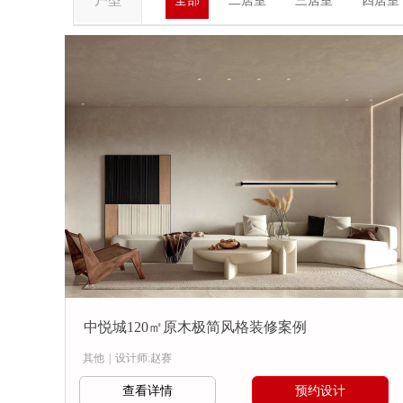
户型
全部
二居室
三居室
四居室
中悦城120㎡原木极简风格装修案例
其他
|
设计师:赵赛
查看详情
预约设计