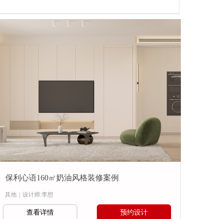
保利心语160㎡奶油风格装修案例
其他
|
设计师:李想
查看详情
预约设计