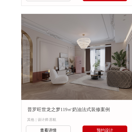
普罗旺世龙之梦119㎡奶油法式装修案例
其他
|
设计师:苏航
查看详情
预约设计