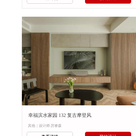
幸福滨水家园 132 复古摩登风
其他
|
设计师:厉睿森