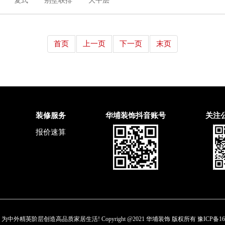
复式
别墅联排
大平层
首页
上一页
下一页
末页
装修服务
华埔装饰抖音账号
关注
报价速算
中外精英阶层创造高品质家居生活! Copyright @2021 华埔装饰 版权所有
豫ICP备16