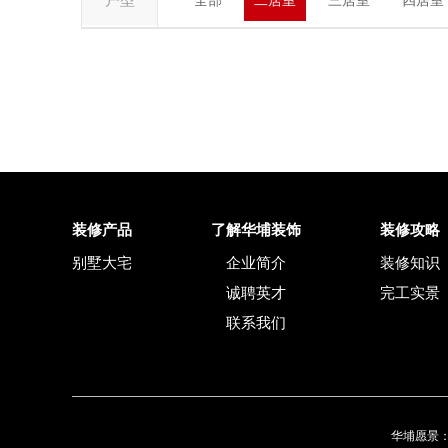
户型
全部
二居室
三居室
四居室
装修产品
了解华埔装饰
装修攻略
别墅大宅
企业简介
装修知识
诚聘英才
完工实景
联系我们
华埔愿景：为