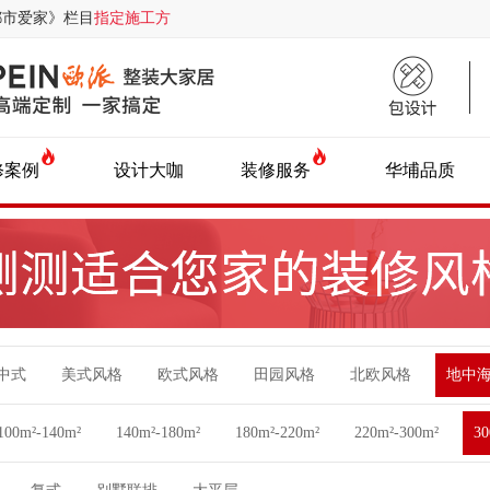
都市爱家》栏目
指定施工方
修案例
设计大咖
装修服务
华埔品质
中式
美式风格
欧式风格
田园风格
北欧风格
地中
100m²-140m²
140m²-180m²
180m²-220m²
220m²-300m²
3