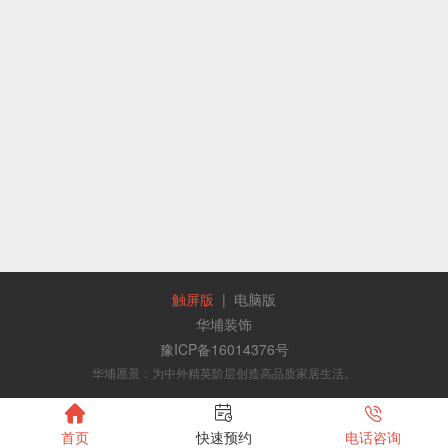
触屏版
|
电脑版
华埔装饰
豫ICP备16014376号
华埔愿景：为中外精英阶层创造高品质家居生活。



首页
快速预约
电话咨询