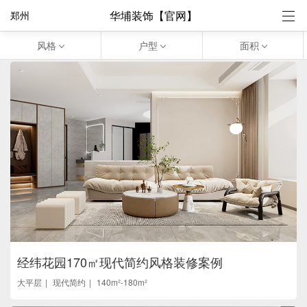
华埔装饰【官网】
郑州
风格
户型
面积
经纬花园170㎡现代简约风格装修案例
大平层
现代简约
140m²-180m²