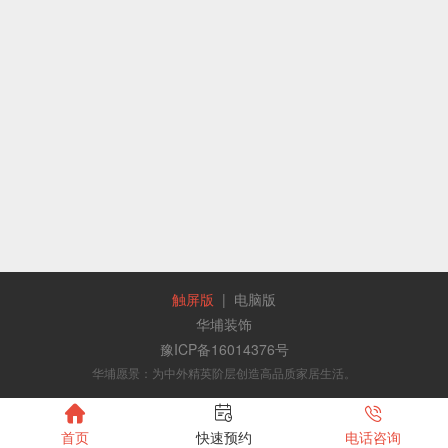
触屏版
|
电脑版
华埔装饰
豫ICP备16014376号
华埔愿景：为中外精英阶层创造高品质家居生活。



首页
快速预约
电话咨询