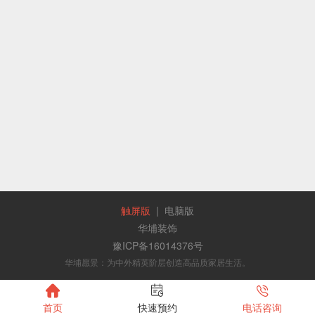
触屏版
|
电脑版
华埔装饰
豫ICP备16014376号
华埔愿景：为中外精英阶层创造高品质家居生活。



首页
快速预约
电话咨询