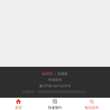
触屏版
|
电脑版
华埔装饰
豫ICP备16014376号
华埔愿景：为中外精英阶层创造高品质家居生活。



首页
快速预约
电话咨询