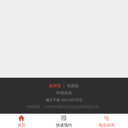
触屏版
|
电脑版
华埔装饰
豫ICP备16014376号
华埔愿景：为中外精英阶层创造高品质家居生活。



首页
快速预约
电话咨询