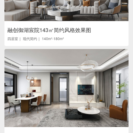
融创御湖宸院143㎡简约风格效果图
四居室
现代简约
140m²-180m²