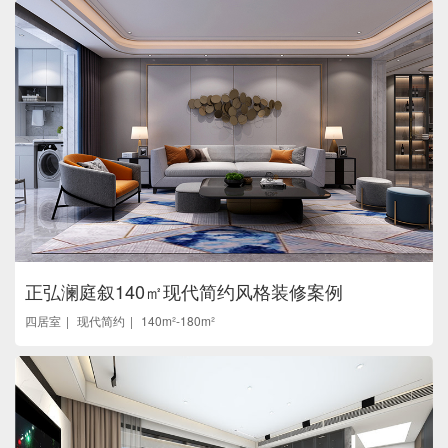
正弘澜庭叙140㎡现代简约风格装修案例
四居室
现代简约
140m²-180m²