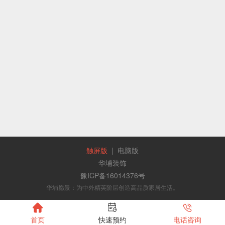
触屏版
|
电脑版
华埔装饰
豫ICP备16014376号
华埔愿景：为中外精英阶层创造高品质家居生活。



首页
快速预约
电话咨询