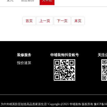
复式
别墅联排
大平层
首页
上一页
下一页
末页
装修服务
华埔装饰抖音账号
关注
报价速算
中外精英阶层创造高品质家居生活! Copyright @2021 华埔装饰 版权所有
豫ICP备16