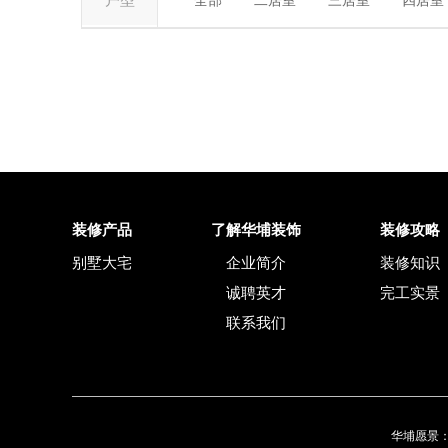
户型
全部
二居室
三居室
四居室
装修产品
了解华埔装饰
装修攻略
别墅大宅
企业简介
装修知识
诚聘英才
完工实景
联系我们
华埔愿景：为