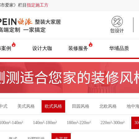
都市爱家》栏目
指定施工方
修案例
设计大咖
装修服务
华埔品质
中式
美式风格
欧式风格
田园风格
北欧风格
地中
100m²-140m²
140m²-180m²
180m²-220m²
220m²-300m²
3