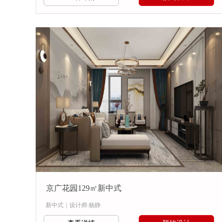
京广花园129㎡新中式
新中式
|
设计师:杨静