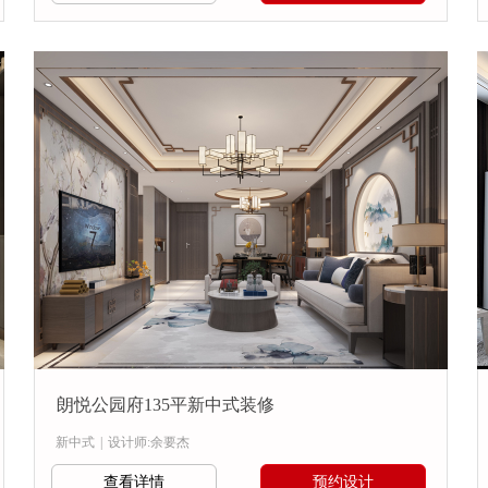
朗悦公园府135平新中式装修
新中式
|
设计师:余要杰
查看详情
预约设计