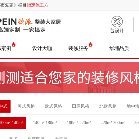
都市爱家》栏目
指定施工方
修案例
设计大咖
装修服务
华埔品质
中式
美式风格
欧式风格
田园风格
北欧风格
地中
100m²-140m²
140m²-180m²
180m²-220m²
220m²-300m²
3