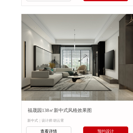
福晟园138㎡新中式风格效果图
新中式
|
设计师:胡云霄
查看详情
预约设计