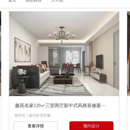
复式
别墅联排
大平层
鑫苑名家120㎡三室两厅新中式风格装修案···
新中式
|
设计师:范宇豪
查看详情
预约设计