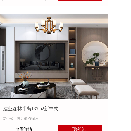
建业森林半岛135m2新中式
新中式
|
设计师:任帅杰
查看详情
预约设计