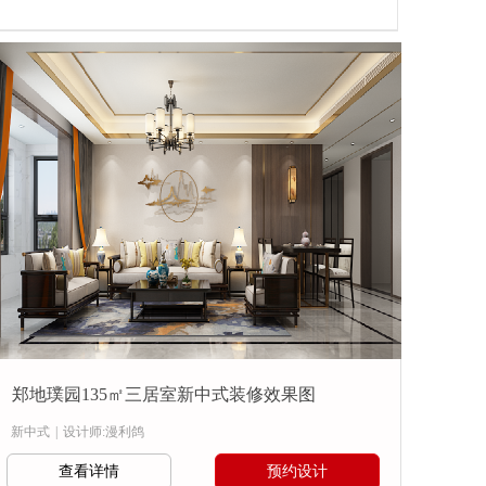
郑地璞园135㎡三居室新中式装修效果图
新中式
|
设计师:漫利鸽
查看详情
预约设计