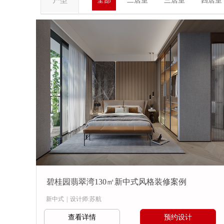
户型
全部
二居室
三居室
四居室
碧桂园翡翠湾130㎡新中式风格装修案例
新中式
|
设计师:苏航
查看详情
预约设计