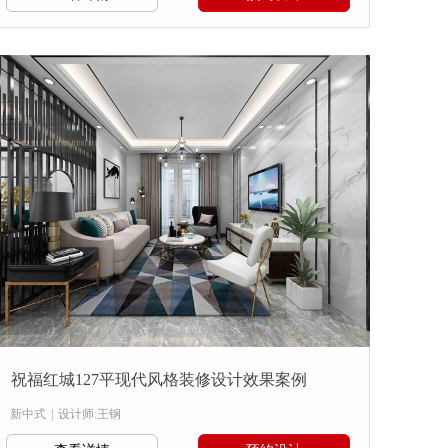
祝福红城127平现代风格装修设计效果案例
新中式
|
设计师:王钢