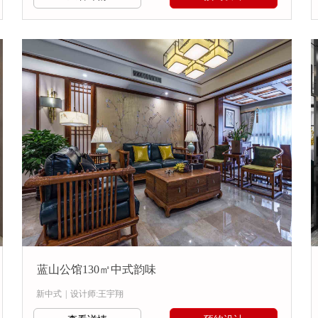
蓝山公馆130㎡中式韵味
新中式
|
设计师:王宇翔