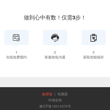
做到心中有数！仅需3步！



1
2
3
在线免费预约
客服致电沟通
获取智能报价
触屏版
|
电脑版
华埔装饰
豫ICP备16014376号