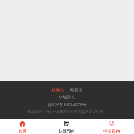
触屏版
|
电脑版
华埔装饰
豫ICP备16014376号
华埔愿景：为中外精英阶层创造高品质家居生活。



首页
快速预约
电话咨询