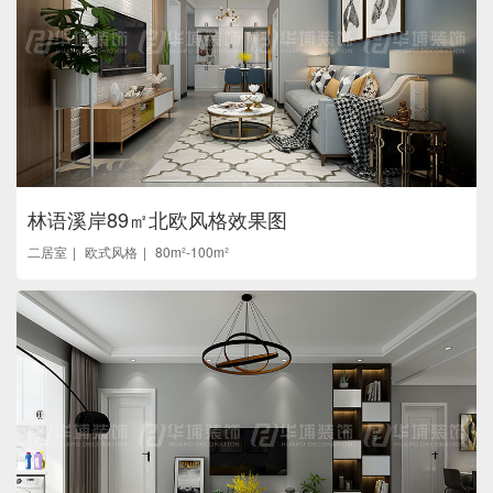
林语溪岸89㎡北欧风格效果图
二居室
欧式风格
80m²-100m²