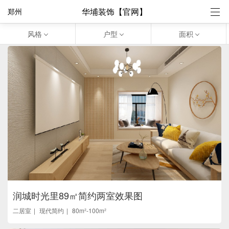
华埔装饰【官网】
郑州
风格
户型
面积
润城时光里89㎡简约两室效果图
二居室
现代简约
80m²-100m²