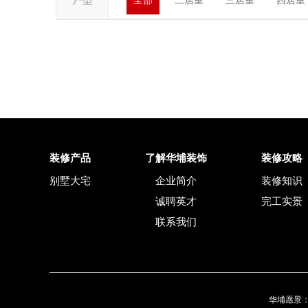
户型
全部
二居室
三居室
四居室
装修产品
了解华埔装饰
装修攻略
别墅大宅
企业简介
装修知识
诚聘英才
完工实景
联系我们
华埔愿景：为