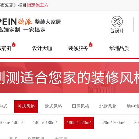
都市爱家》栏目
指定施工方
修案例
设计大咖
装修服务
华埔品质
中式
美式风格
欧式风格
田园风格
北欧风格
地中
100m²-140m²
140m²-180m²
180m²-220m²
220m²-300m²
3