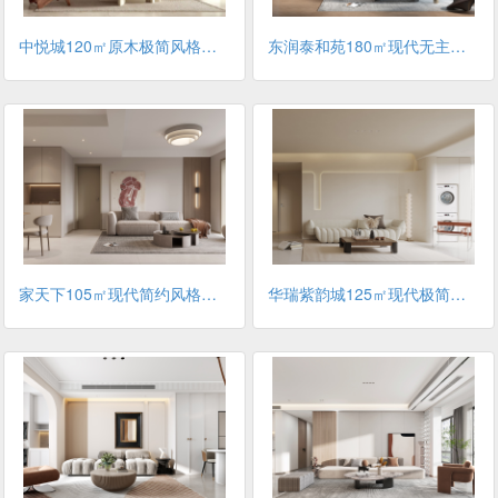
中悦城120㎡原木极简风格装修案例
东润泰和苑180㎡现代无主灯风格装修案例
家天下105㎡现代简约风格装修案例
华瑞紫韵城125㎡现代极简风格装修案例