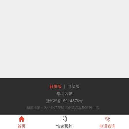
触屏版
|
电脑版
华埔装饰
豫ICP备16014376号
华埔愿景：为中外精英阶层创造高品质家居生活。



首页
快速预约
电话咨询