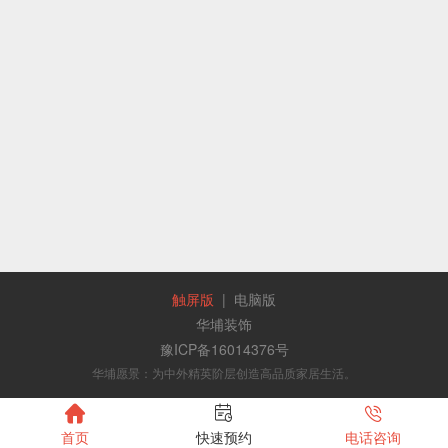
触屏版
|
电脑版
华埔装饰
豫ICP备16014376号
华埔愿景：为中外精英阶层创造高品质家居生活。



首页
快速预约
电话咨询