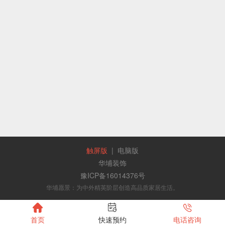
触屏版
|
电脑版
华埔装饰
豫ICP备16014376号
华埔愿景：为中外精英阶层创造高品质家居生活。



首页
快速预约
电话咨询