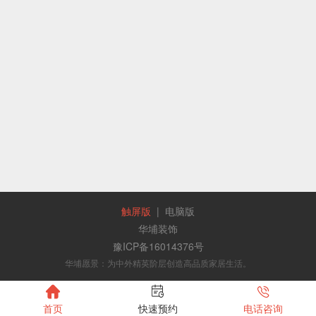
触屏版
|
电脑版
华埔装饰
豫ICP备16014376号
华埔愿景：为中外精英阶层创造高品质家居生活。



首页
快速预约
电话咨询